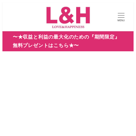
メ
イ
MENU
ン
コ
〜★収益と利益の最大化のための『期間限定』
ン
無料プレゼントはこちら★〜
テ
ン
ツ
へ
移
動