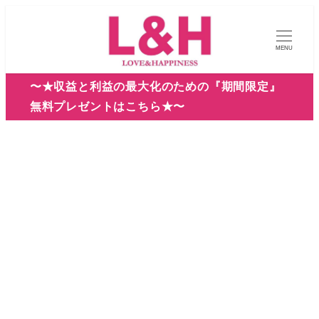
メ
イ
MENU
ン
コ
〜★収益と利益の最大化のための『期間限定』
ン
無料プレゼントはこちら★〜
テ
ン
ツ
へ
移
動