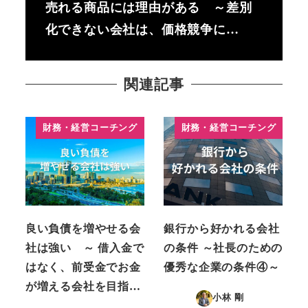
売れる商品には理由がある ～差別
化できない会社は、価格競争に…
関連記事
財務・経営コーチング
財務・経営コーチング
良い負債を増やせる会
銀行から好かれる会社
社は強い ～ 借入金で
の条件 ～社長のための
はなく、前受金でお金
優秀な企業の条件④～
が増える会社を目指…
小林 剛