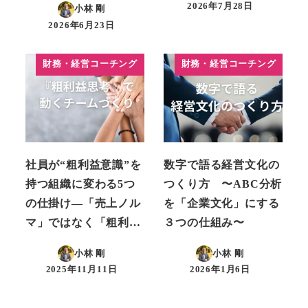
2026年7月28日
小林 剛
投稿日
2026年6月23日
投稿日
財務・経営コーチング
財務・経営コーチング
社員が“粗利益意識”を
数字で語る経営文化の
持つ組織に変わる5つ
つくり方 〜ABC分析
の仕掛け―「売上ノル
を「企業文化」にする
マ」ではなく「粗利…
３つの仕組み〜
小林 剛
小林 剛
2025年11月11日
2026年1月6日
投稿日
投稿日