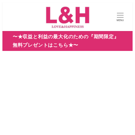
メ
イ
MENU
ン
コ
〜★収益と利益の最大化のための『期間限定』
ン
無料プレゼントはこちら★〜
テ
ン
ツ
へ
移
動
2026年1月