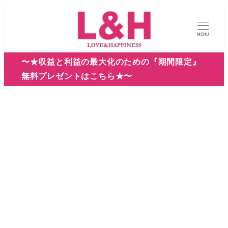
メ
イ
MENU
ン
コ
〜★収益と利益の最大化のための『期間限定』
ン
無料プレゼントはこちら★〜
テ
ン
ツ
へ
移
動
2025年5月