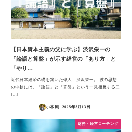
【日本資本主義の父に学ぶ】渋沢栄一の
「論語と算盤」が示す経営の「あり方」と
「やり…
近代日本経済の礎を築いた偉人、渋沢栄一。 彼の思想
の中核には、「論語」と「算盤」という一見相反する二
[…]
小林 剛
2025年5月13日
投稿日
財務・経営コーチング