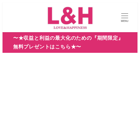
メ
イ
MENU
ン
コ
〜★収益と利益の最大化のための『期間限定』
ン
無料プレゼントはこちら★〜
テ
ン
ツ
へ
移
動
2025年10月