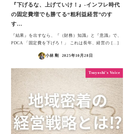
『下げるな、上げていけ！』-インフレ時代
の固定費増でも勝てる“粗利益経営”のす
す…
『結果』を出すなら、『（財務）知識』と『意識』で、
PDCA 「固定費を下げろ！」 これは長年、経営の […]
小林 剛
2025年10月28日
投稿日
Tsuyoshi's Voice