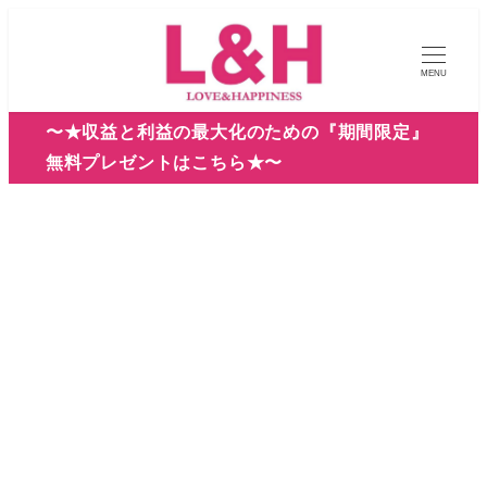
メ
イ
MENU
ン
コ
〜★収益と利益の最大化のための『期間限定』
ン
無料プレゼントはこちら★〜
テ
ン
ツ
へ
移
動
2025年9月