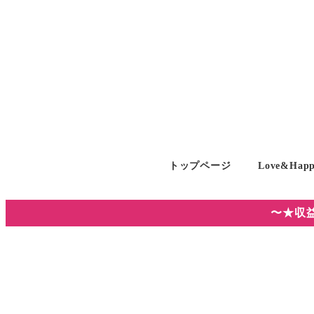
メ
イ
ン
コ
ン
テ
ン
ツ
トップページ
Love&Hap
へ
移
動
〜★収