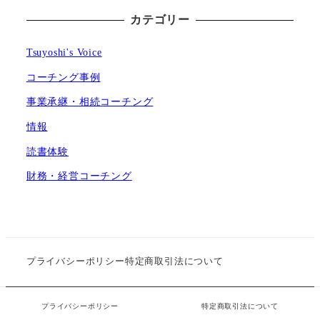
カテゴリー
Tsuyoshi's Voice
コーチング事例
事業承継・相続コーチング
情報
読書体験
財務・経営コーチング
プライバシーポリシー
特定商取引法について
プライバシーポリシー
特定商取引法について
©Love & Happiness 株式会社 All Right Reserved.