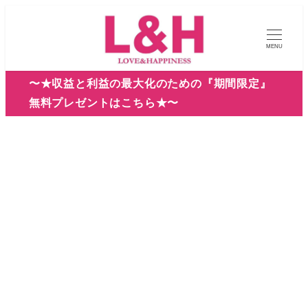
メ
イ
MENU
ン
コ
〜★収益と利益の最大化のための『期間限定』
ン
無料プレゼントはこちら★〜
テ
ン
ツ
へ
移
動