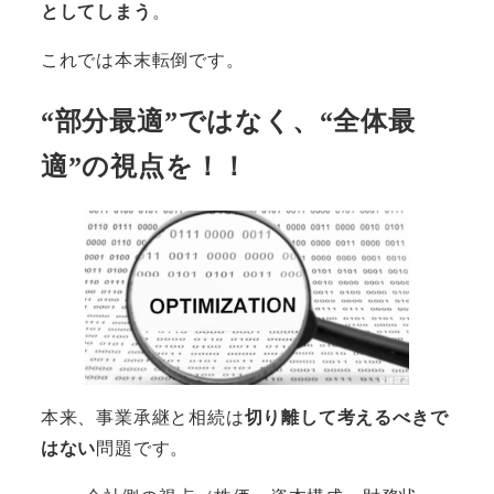
としてしまう
。
これでは本末転倒です。
“部分最適”ではなく、“全体最
適”の視点を
！！
本来、事業承継と相続は
切り離して考えるべきで
はない
問題です。