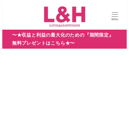
メ
イ
MENU
ン
コ
〜★収益と利益の最大化のための『期間限定』
ン
無料プレゼントはこちら★〜
テ
ン
ツ
へ
移
動