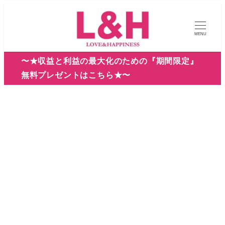
メ
イ
MENU
ン
コ
〜★収益と利益の最大化のための『期間限定』
ン
無料プレゼントはこちら★〜
テ
ン
ツ
へ
移
動
読書体験